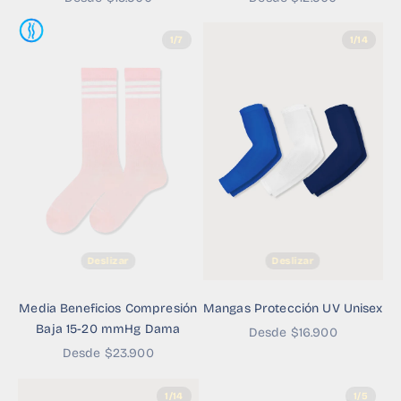
1/7
1/14
Deslizar
Deslizar
Media Beneficios Compresión
Mangas Protección UV Unisex
Baja 15-20 mmHg Dama
Precio de oferta
Desde $16.900
Precio de oferta
Desde $23.900
1/14
1/5