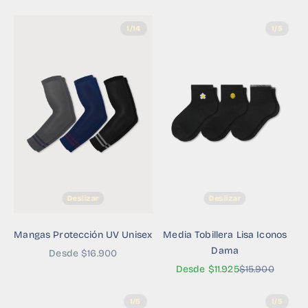
1/14
1/5
Deslizar
Deslizar
Mangas Protección UV Unisex
Media Tobillera Lisa Iconos
Dama
Precio de oferta
Desde $16.900
Precio de oferta
Precio normal
Desde $11.925
$15.900
1/5
1/5