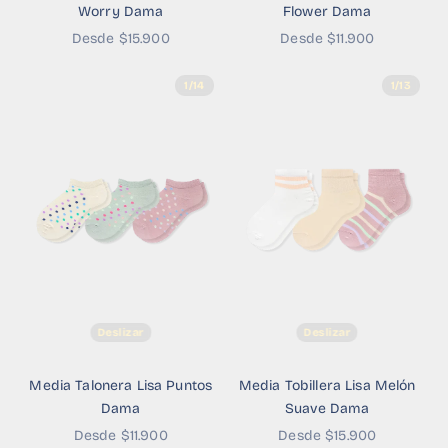
Worry Dama
Flower Dama
Precio de oferta
Precio de oferta
Desde $15.900
Desde $11.900
1/14
1/13
Deslizar
Deslizar
Media Talonera Lisa Puntos
Media Tobillera Lisa Melón
Dama
Suave Dama
Precio de oferta
Precio de oferta
Desde $11.900
Desde $15.900