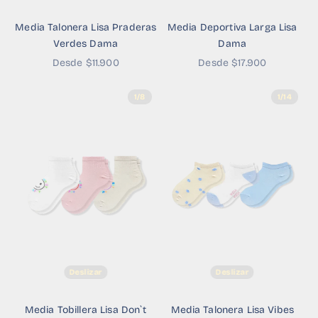
Media Talonera Lisa Praderas
Media Deportiva Larga Lisa
Verdes Dama
Dama
Precio de oferta
Precio de oferta
Desde $11.900
Desde $17.900
1/8
1/14
Deslizar
Deslizar
Media Tobillera Lisa Don`t
Media Talonera Lisa Vibes