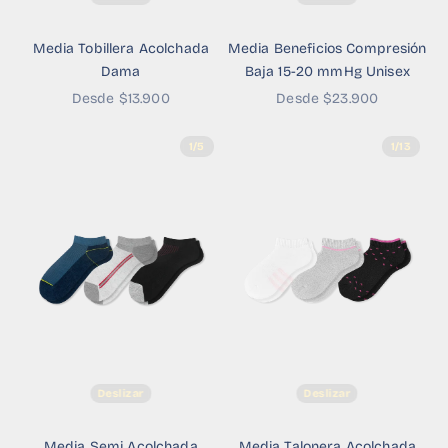
Media Tobillera Acolchada
Media Beneficios Compresión
Dama
Baja 15-20 mmHg Unisex
Precio de oferta
Precio de oferta
Desde $13.900
Desde $23.900
1/5
1/13
Deslizar
Deslizar
Media Semi Acolchada
Media Talonera Acolchada