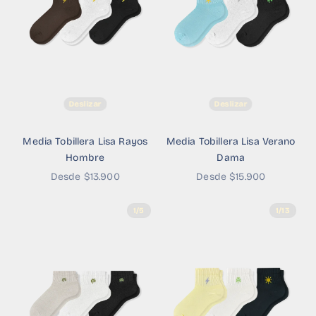
Deslizar
Deslizar
Media Tobillera Lisa Rayos
Media Tobillera Lisa Verano
Hombre
Dama
Precio de oferta
Precio de oferta
Desde $13.900
Desde $15.900
1/5
1/13