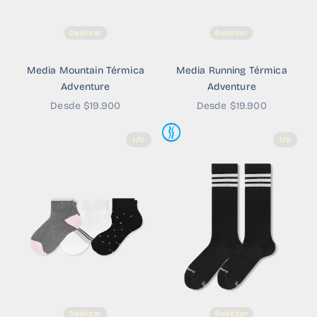
Deslizar
Deslizar
Media Mountain Térmica
Media Running Térmica
Adventure
Adventure
Precio de oferta
Precio de oferta
Desde $19.900
Desde $19.900
1/11
1/9
Deslizar
Deslizar