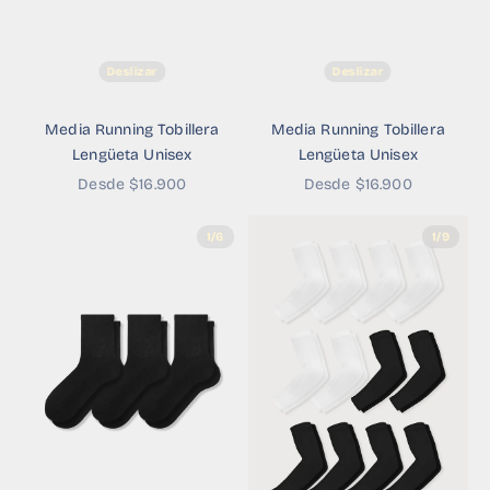
Deslizar
Deslizar
Media Running Tobillera
Media Running Tobillera
Lengüeta Unisex
Lengüeta Unisex
Precio de oferta
Precio de oferta
Desde $16.900
Desde $16.900
1/6
1/9