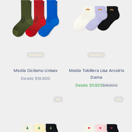
Deslizar
Deslizar
Media Ciclismo Unisex
Media Tobillera Lisa Arcoíris
Dama
Precio de oferta
Desde $19.900
Precio de oferta
Precio normal
Desde $11.925
$15.900
1/6
1/5