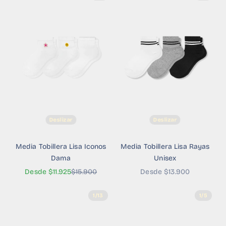
Deslizar
Deslizar
Media Tobillera Lisa Iconos
Media Tobillera Lisa Rayas
Dama
Unisex
Precio de oferta
Precio normal
Precio de oferta
Desde $11.925
$15.900
Desde $13.900
1/13
1/5