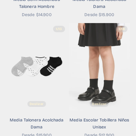
Talonera Hombre
Dama
Precio de oferta
Precio de oferta
Desde $14.900
Desde $15.900
1/13
1/18
Deslizar
Deslizar
Media Talonera Acolchada
Media Escolar Tobillera Niños
Dama
Unisex
Precio de oferta
Precio de oferta
Desde $15.900
Desde $12.900