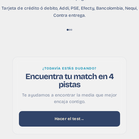
Tarjeta de crédito ó debito, Addi, PSE, Efecty, Bancolombia, Nequi,
Contra entrega.
Ir al artículo 1
Ir al artículo 2
Ir al artículo 3
¿TODAVÍA ESTÁS DUDANDO?
Encuentra tu match en 4
pistas
Te ayudamos a encontrar la media que mejor
encaja contigo.
Hacer el test
→