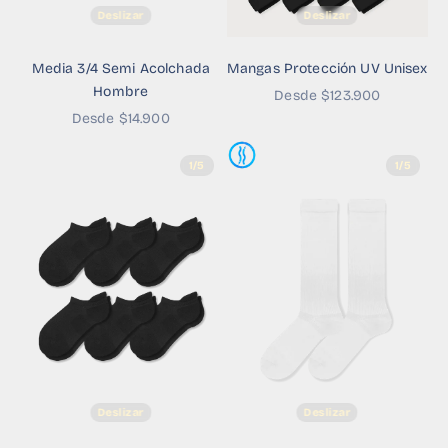
Deslizar
Deslizar
Media 3/4 Semi Acolchada
Mangas Protección UV Unisex
Hombre
Precio de oferta
Desde $123.900
Precio de oferta
Desde $14.900
1/5
1/5
Deslizar
Deslizar