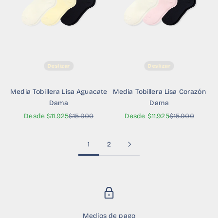
Deslizar
Deslizar
Media Tobillera Lisa Aguacate
Media Tobillera Lisa Corazón
Dama
Dama
Precio de oferta
Precio normal
Precio de oferta
Precio normal
Desde $11.925
$15.900
Desde $11.925
$15.900
1
2
Medios de pago