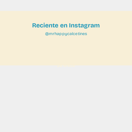
Reciente en Instagram
@mrhappycalcetines
VER
26 AÑOS