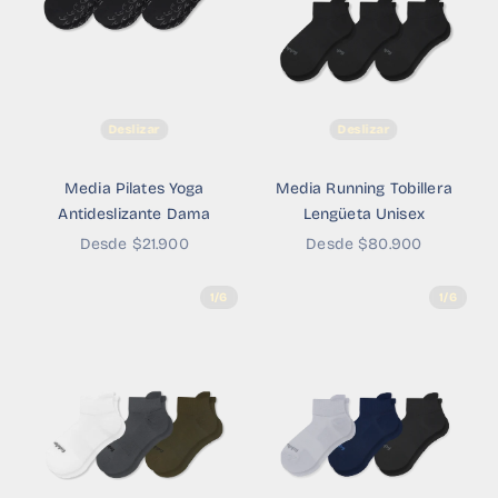
Deslizar
Deslizar
Media Pilates Yoga
Media Running Tobillera
Antideslizante Dama
Lengüeta Unisex
Precio de oferta
Precio de oferta
Desde $21.900
Desde $80.900
1/6
1/6