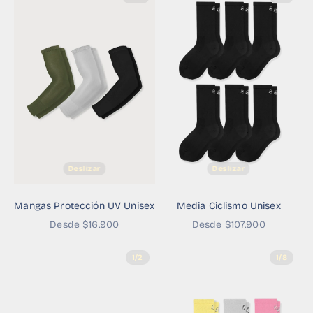
Deslizar
Deslizar
Mangas Protección UV Unisex
Media Ciclismo Unisex
Precio de oferta
Precio de oferta
Desde $16.900
Desde $107.900
1/2
1/8