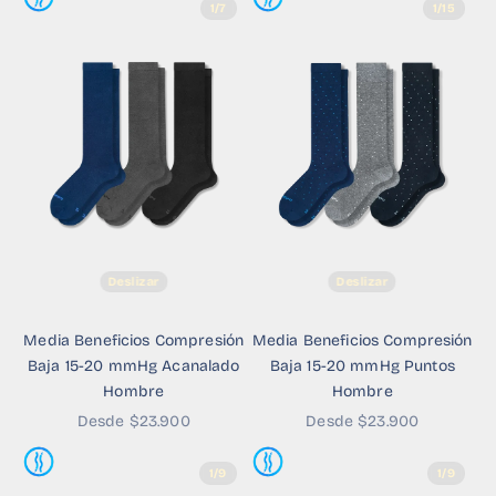
1/7
1/15
Deslizar
Deslizar
Media Beneficios Compresión
Media Beneficios Compresión
Baja 15-20 mmHg Acanalado
Baja 15-20 mmHg Puntos
Hombre
Hombre
Precio de oferta
Precio de oferta
Desde $23.900
Desde $23.900
1/9
1/9