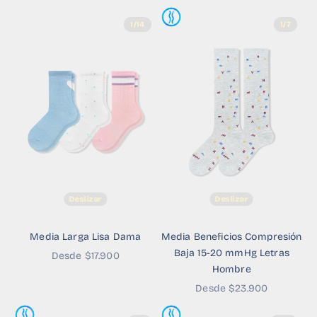
1/14
1/7
Deslizar
Deslizar
Media Larga Lisa Dama
Media Beneficios Compresión
Baja 15-20 mmHg Letras
Precio de oferta
Desde $17.900
Hombre
Precio de oferta
Desde $23.900