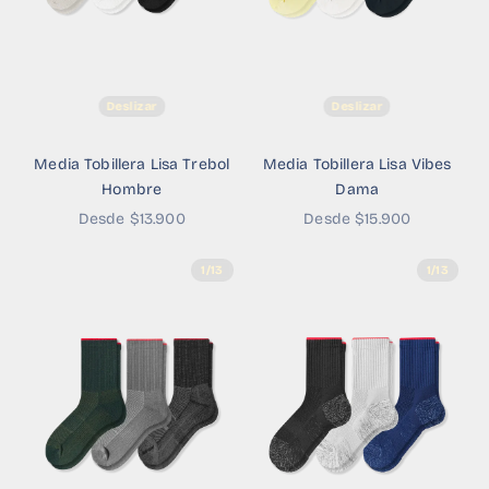
Deslizar
Deslizar
Media Tobillera Lisa Trebol
Media Tobillera Lisa Vibes
Hombre
Dama
Precio de oferta
Precio de oferta
Desde $13.900
Desde $15.900
1/13
1/13