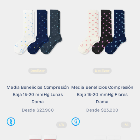
Deslizar
Deslizar
Media Beneficios Compresión
Media Beneficios Compresión
Baja 15-20 mmHg Lunas
Baja 15-20 mmHg Flores
Dama
Dama
Precio de oferta
Precio de oferta
Desde $23.900
Desde $23.900
1/8
1/8