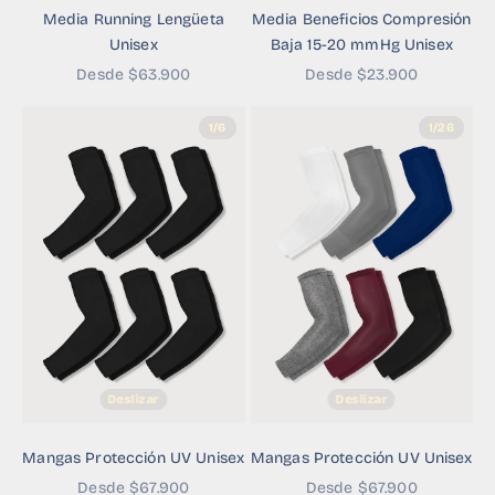
Media Running Lengüeta
Media Beneficios Compresión
Unisex
Baja 15-20 mmHg Unisex
Precio de oferta
Precio de oferta
Desde $63.900
Desde $23.900
1/6
1/26
Deslizar
Deslizar
Mangas Protección UV Unisex
Mangas Protección UV Unisex
Precio de oferta
Precio de oferta
Desde $67.900
Desde $67.900