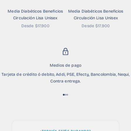
Media Diabéticos Beneficios
Media Diabéticos Beneficios
Circulación Lisa Unisex
Circulación Lisa Unisex
Precio de oferta
Precio de oferta
Desde $17.900
Desde $17.900
Medios de pago
Tarjeta de crédito ó debito, Addi, PSE, Efecty, Bancolombia, Nequi,
Contra entrega.
Ir al artículo 1
Ir al artículo 2
Ir al artículo 3