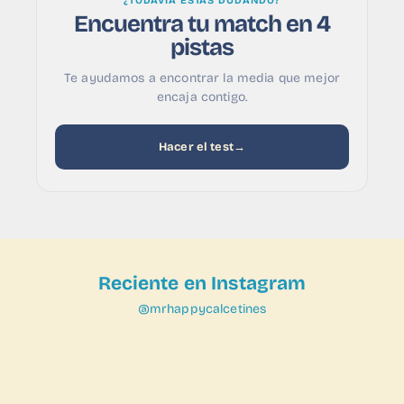
¿TODAVÍA ESTÁS DUDANDO?
Encuentra tu match en 4
pistas
Te ayudamos a encontrar la media que mejor
encaja contigo.
Hacer el test
→
Reciente en Instagram
@mrhappycalcetines
VER