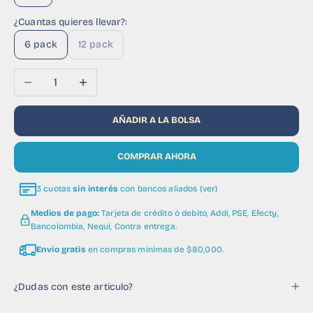
¿Cuantas quieres llevar?:
6 pack
12 pack
Reducir cantidad
Aumentar cantidad
AÑADIR A LA BOLSA
COMPRAR AHORA
3 cuotas
sin interés
con bancos aliados (ver)
Medios de pago:
Tarjeta de crédito ó debito, Addi, PSE, Efecty,
Bancolombia, Nequi, Contra entrega.
Envío gratis
en compras mínimas de $80,000.
¿Dudas con este articulo?