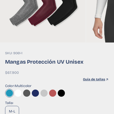
SKU: 9061-1
Mangas Protección UV Unisex
Precio de oferta
$67.900
Guía de tallas
Color:
Multicolor
Multicolor
Blanco Background
Gris Oscuro
Azul Background
Gris Jaspe
Vinotinto
Negro
Talla:
M-L