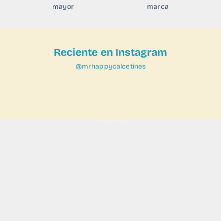
mayor
marca
Reciente en Instagram
@mrhappycalcetines
VER
26 AÑOS