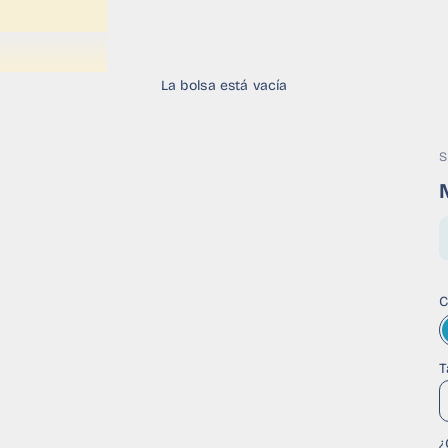
La bolsa está vacía
S
C
T
¿