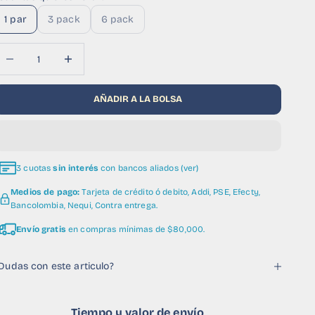
1 par
3 pack
6 pack
educir cantidad
Aumentar cantidad
AÑADIR A LA BOLSA
3 cuotas
sin interés
con bancos aliados (ver)
Medios de pago:
Tarjeta de crédito ó debito, Addi, PSE, Efecty,
Bancolombia, Nequi, Contra entrega.
Envío gratis
en compras mínimas de $80,000.
Dudas con este articulo?
Tiempo y valor de envío