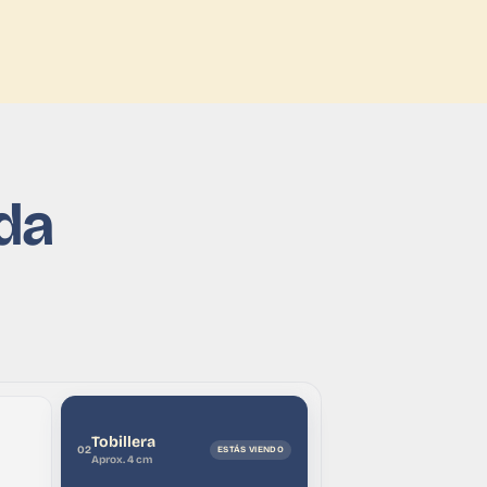
da
Tobillera
02
Aprox. 4 cm