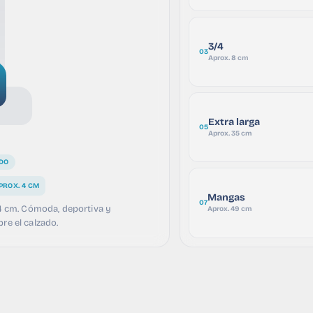
3/4
03
Aprox. 8 cm
Extra larga
05
Aprox. 35 cm
DO
PROX. 4 CM
Mangas
07
 cm. Cómoda, deportiva y
Aprox. 49 cm
bre el calzado.