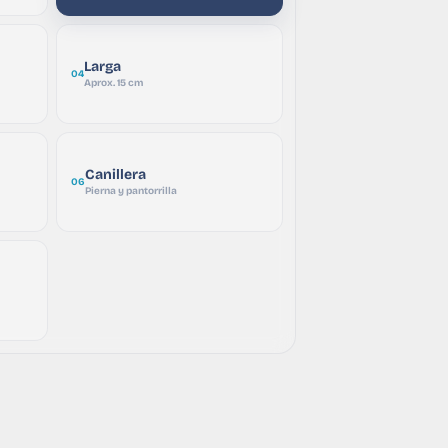
Larga
04
Aprox. 15 cm
Canillera
06
Pierna y pantorrilla