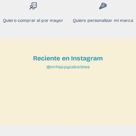
Quiero comprar al por mayor
Quiero personalizar mi marca
Reciente en Instagram
@mrhappycalcetines
VER
VER
26 AÑOS