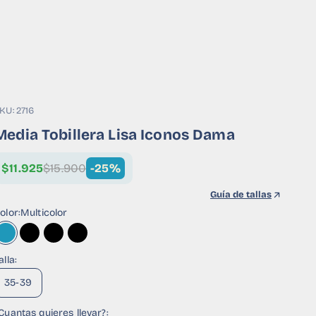
KU: 2716
Media Tobillera Lisa Iconos Dama
$11.925
$15.900
-25%
Guía de tallas
olor:
Multicolor
Multicolor
Negro Flor
Negro Smile
Negro Raya
alla:
35-39
Cuantas quieres llevar?: