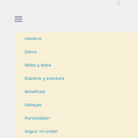
Ir al contenido
Anterior
Menú
Hombre
Dama
Niños y bebé
Deporte y aventura
Beneficios
Rebajas
Personalizar
Seguir mi orden