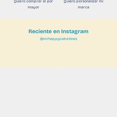
Quiero comprar al por
Quiero personalizar mi
mayor
marca
Reciente en Instagram
@mrhappycalcetines
VER
26 AÑOS