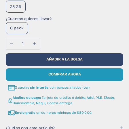
35-39
¿Cuantas quieres llevar?:
6 pack
Reducir cantidad
Aumentar cantidad
AÑADIR A LA BOLSA
COMPRAR AHORA
3 cuotas
sin interés
con bancos aliados (ver)
Medios de pago:
Tarjeta de crédito ó debito, Addi, PSE, Efecty,
Bancolombia, Nequi, Contra entrega.
Envío gratis
en compras mínimas de $80,000.
¿Dudas con este articulo?