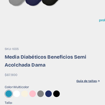
SKU: 1035
Media Diabéticos Beneficios Semi
Acolchada Dama
Precio de oferta
$67.900
Guía de tallas
Color:
Multicolor
Multicolor
Blanco Background
Marfil Background
Rosa Background
Gris Background
Azul Background
Negro Background
Talla: