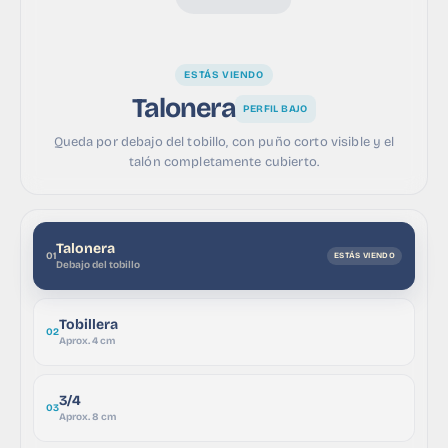
ESTÁS VIENDO
Talonera
PERFIL BAJO
Queda por debajo del tobillo, con puño corto visible y el
talón completamente cubierto.
Talonera
01
Debajo del tobillo
Tobillera
02
Aprox. 4 cm
3/4
03
Aprox. 8 cm