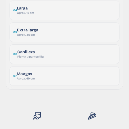
Larga
04
Aprox. 15 cm
Extra larga
05
Aprox. 35 cm
Canillera
06
Pierna y pantorrilla
Mangas
07
Aprox. 49 cm