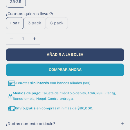
35-39
¿Cuantas quieres llevar?:
1 par
3 pack
6 pack
Reducir cantidad
Aumentar cantidad
AÑADIR A LA BOLSA
COMPRAR AHORA
3 cuotas
sin interés
con bancos aliados (ver)
Medios de pago:
Tarjeta de crédito ó debito, Addi, PSE, Efecty,
Bancolombia, Nequi, Contra entrega.
Envío gratis
en compras mínimas de $80,000.
¿Dudas con este articulo?