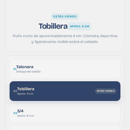
ESTÁS VIENDO
Tobillera
APROX. 4 CM
Puño corto de aproximadamente 4 cm. Cómoda, deportiva
y ligeramente visible sobre el calzado.
Talonera
01
Debajo del tobillo
Tobillera
02
Aprox. 4 cm
3/4
03
Aprox. 8 cm