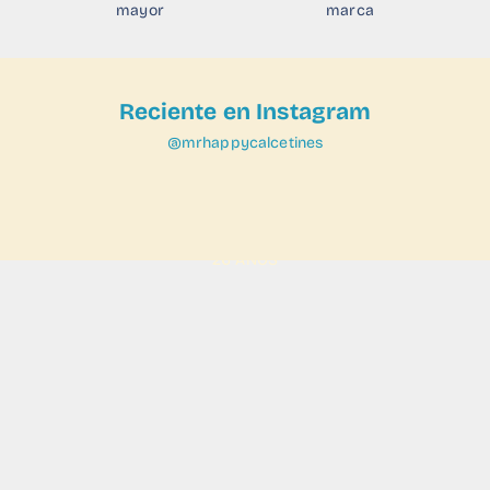
mayor
marca
Reciente en Instagram
@mrhappycalcetines
VER
26 AÑOS