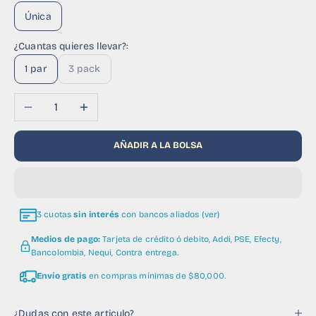
Única
¿Cuantas quieres llevar?:
1 par
3 pack
Reducir cantidad
Aumentar cantidad
AÑADIR A LA BOLSA
3 cuotas
sin interés
con bancos aliados (ver)
Medios de pago:
Tarjeta de crédito ó debito, Addi, PSE, Efecty,
Bancolombia, Nequi, Contra entrega.
Envío gratis
en compras mínimas de $80,000.
¿Dudas con este articulo?