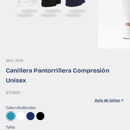
SKU: 3519
Canillera Pantorrillera Compresión
Unisex
Precio de oferta
$17.900
Guía de tallas
Color:
Multicolor
Multicolor
Blanco Background
Azul Background
Negro Background
Talla: