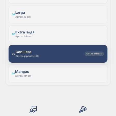
Larga
04
Aprox. 15 cm
Extra larga
05
Aprox. 35 cm
Canillera
06
Pierna y pantorrilla
Mangas
07
Aprox. 49 cm