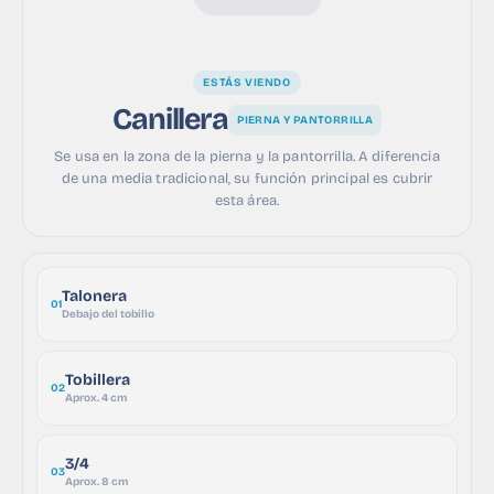
ESTÁS VIENDO
Canillera
PIERNA Y PANTORRILLA
Se usa en la zona de la pierna y la pantorrilla. A diferencia
de una media tradicional, su función principal es cubrir
esta área.
Talonera
01
Debajo del tobillo
Tobillera
02
Aprox. 4 cm
3/4
03
Aprox. 8 cm